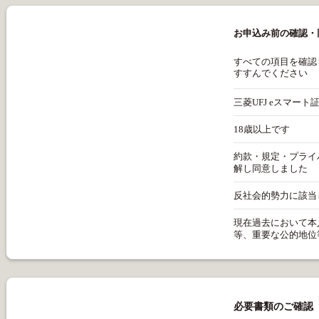
お申込み前の確認・
すべての項目を確認
すすんでください
三菱UFJ eスマー
18歳以上です
・三菱UFJ eスマ
・旧カブドットコム
約款・規定・プライ
未成年の口座開設は
の方は以前の口座番号
解し同意しました
できません。未成年
ト証券でもご利用い
後見人）の口座から
反社会的勢力に該当
約款・規定
・ログイン、お申込
未成年口座のお申込
さい
約款・規定(仲介)
現在過去において本
(1)現在、暴力団
口座をお持ちの親権
パスワードの再設定
等、重要な公的地位
会的勢力に該当
プライバシーポリシ
ません
口座番号（ID）と
(1)外国の元首およ
・お客さまのご入力
(2)自ら又は第三
標準のSSL(Secure 
お問い合わせ
的な責任を超えた
(2)外国政府等で
迫的な言動をし又
当する者および
・三菱UFJ eスマ
必要書類のご確認
し偽計を用い又
バシーポリシー)に