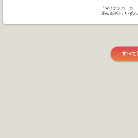
又は貴社の業務
・我が国における内
ります
副大臣に相当する職
「マイナンバーカー
なお、(1)のいずれ
運転免許証」いずれ
に該当する行為をし、
・我が国における衆
偽の申告をしたこと
長または参議院副議
れ、 又は通知によ
・我が国における最
てをいたしません。
でも、 すべて私の
・我が国における特
使、政府代表または
「犯罪収益移転防止
すべて
・我が国における統
長、陸上幕僚副長、
幕僚長または航空幕
・中央銀行の役員
かんたん口座開設！
・予算について国会
ればならない法人の
金融公庫等の政府系
て公共性と信用力を
(3)(1)および(2
姉妹、配偶者の父
※婚姻の届出をして
を含みます
・本人確認書類はお
後日提出も可能です