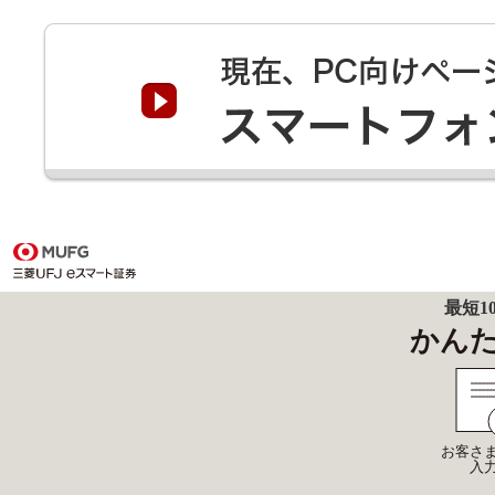
最短1
かん
お客さ
入